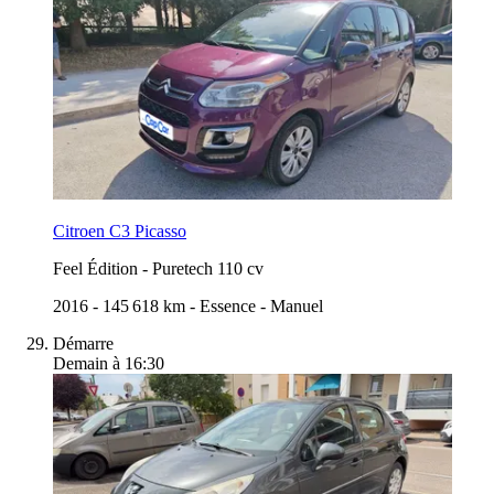
Citroen C3 Picasso
Feel Édition
-
Puretech 110 cv
2016
-
145 618 km
-
Essence
-
Manuel
Démarre
Demain à 16:30