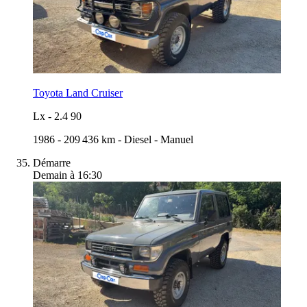
Toyota Land Cruiser
Lx
-
2.4 90
1986
-
209 436 km
-
Diesel
-
Manuel
Démarre
Demain à 16:30