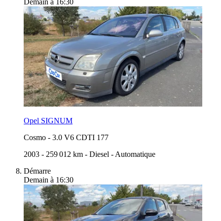
Demain à 16:30
Opel SIGNUM
Cosmo
-
3.0 V6 CDTI 177
2003
-
259 012 km
-
Diesel
-
Automatique
Démarre
Demain à 16:30