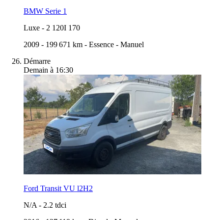
BMW Serie 1
Luxe
-
2 120I 170
2009
-
199 671 km
-
Essence
-
Manuel
Démarre
Demain à 16:30
Ford Transit VU l2H2
N/A
-
2.2 tdci