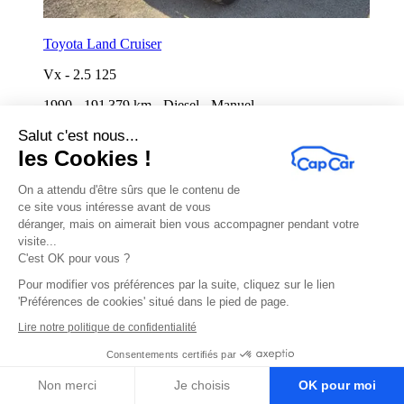
Toyota Land Cruiser
Vx
-
2.5 125
1990
-
191 379 km
-
Diesel
-
Manuel
Salut c'est nous...
Démarre
Demain à 16:30
les Cookies !
On a attendu d'être sûrs que le contenu de
ce site vous intéresse avant de vous
déranger, mais on aimerait bien vous accompagner pendant votre
visite...
C'est OK pour vous ?
Pour modifier vos préférences par la suite, cliquez sur le lien
'Préférences de cookies' situé dans le pied de page.
Lire notre politique de confidentialité
Consentements certifiés par
Volkswagen Golf
Non merci
Je choisis
OK pour moi
R
-
3.2 v6 250