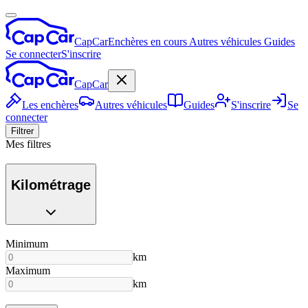
CapCar
Enchères en cours
Autres véhicules
Guides
Se connecter
S'inscrire
CapCar
Les enchères
Autres véhicules
Guides
S'inscrire
Se
connecter
Filtrer
Mes filtres
Kilométrage
Minimum
km
Maximum
km