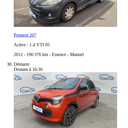
Peugeot 207
Active
-
1.4 VTI 95
2012
-
190 376 km
-
Essence
-
Manuel
Démarre
Demain à 16:30