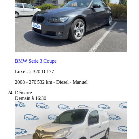
BMW Serie 3 Coupe
Luxe
-
2 320 D 177
2008
-
270 532 km
-
Diesel
-
Manuel
Démarre
Demain à 16:30