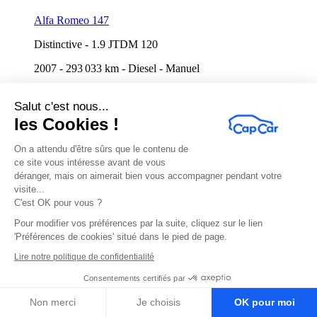
Alfa Romeo 147
Distinctive
-
1.9 JTDM 120
2007
-
293 033 km
-
Diesel
-
Manuel
En cours
Jusqu'au 06/08 à 16:30
Salut c'est nous...
les Cookies !
On a attendu d'être sûrs que le contenu de
ce site vous intéresse avant de vous
déranger, mais on aimerait bien vous accompagner pendant votre
visite...
C'est OK pour vous ?
Pour modifier vos préférences par la suite, cliquez sur le lien
'Préférences de cookies' situé dans le pied de page.
Lire notre politique de confidentialité
Renault Clio
Consentements certifiés par
Expression
-
1.2 i 16V 75 cv
Non merci
Je choisis
OK pour moi