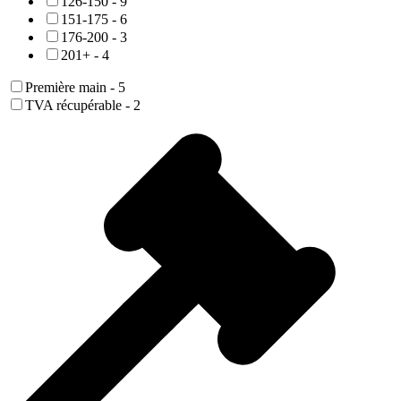
126-150
-
9
151-175
-
6
176-200
-
3
201+
-
4
Première main
-
5
TVA récupérable
-
2