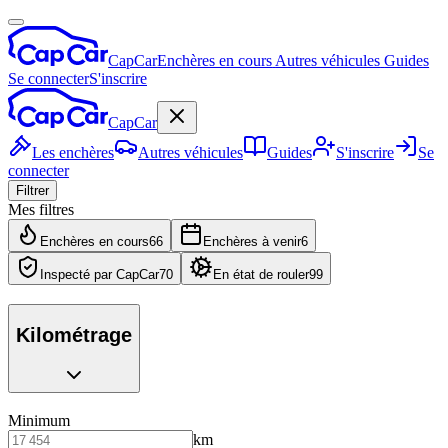
CapCar
Enchères en cours
Autres véhicules
Guides
Se connecter
S'inscrire
CapCar
Les enchères
Autres véhicules
Guides
S'inscrire
Se
connecter
Filtrer
Mes filtres
Enchères en cours
66
Enchères à venir
6
Inspecté par CapCar
70
En état de rouler
99
Kilométrage
Minimum
km