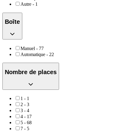
Autre
-
1
Boîte
Manuel
-
77
Automatique
-
22
Nombre de places
1
-
1
2
-
3
3
-
4
4
-
17
5
-
68
7
-
5