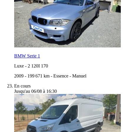
BMW Serie 1
Luxe
-
2 120I 170
2009
-
199 671 km
-
Essence
-
Manuel
En cours
Jusqu'au 06/08 à 16:30