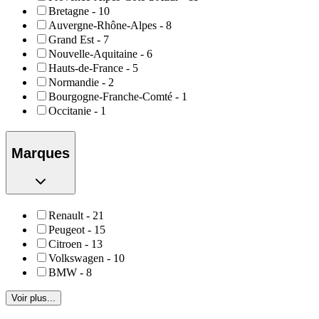
Bretagne
-
10
Auvergne-Rhône-Alpes
-
8
Grand Est
-
7
Nouvelle-Aquitaine
-
6
Hauts-de-France
-
5
Normandie
-
2
Bourgogne-Franche-Comté
-
1
Occitanie
-
1
Marques
Renault
-
21
Peugeot
-
15
Citroen
-
13
Volkswagen
-
10
BMW
-
8
Voir plus...