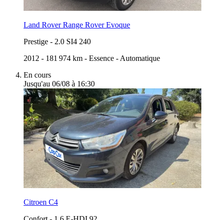
Land Rover Range Rover Evoque
Prestige
-
2.0 SI4 240
2012
-
181 974 km
-
Essence
-
Automatique
En cours
Jusqu'au 06/08 à 16:30
Citroen C4
Confort
-
1.6 E-HDI 92