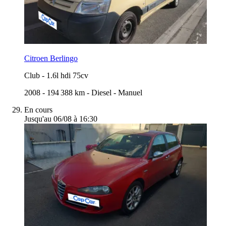
Citroen Berlingo
Club
-
1.6l hdi 75cv
2008
-
194 388 km
-
Diesel
-
Manuel
En cours
Jusqu'au 06/08 à 16:30