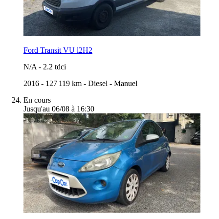
Ford Transit VU l2H2
N/A
-
2.2 tdci
2016
-
127 119 km
-
Diesel
-
Manuel
En cours
Jusqu'au 06/08 à 16:30