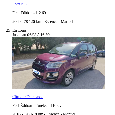
Ford KA
First Edition
-
1.2 69
2009
-
78 126 km
-
Essence
-
Manuel
En cours
Jusqu'au 06/08 à 16:30
Citroen C3 Picasso
Feel Édition
-
Puretech 110 cv
2016
-
145 618 km
-
Essence
-
Manuel