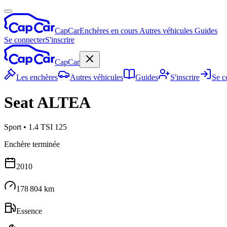
CapCar
Enchères en cours
Autres véhicules
Guides
Se connecter
S'inscrire
CapCar
Les enchères
Autres véhicules
Guides
S'inscrire
Se c
Seat
ALTEA
Sport
•
1.4 TSI 125
Enchère terminée
2010
178 804 km
Essence