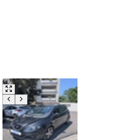
1
/
7