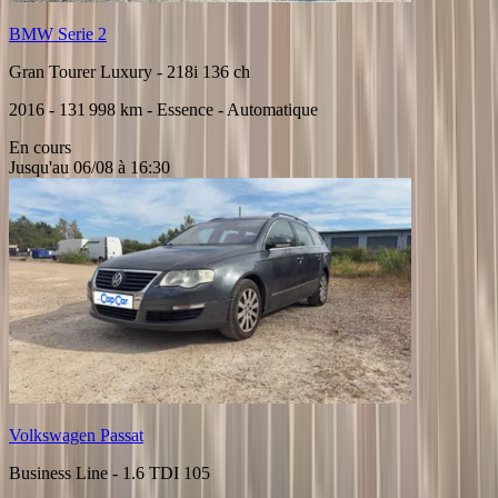
BMW Serie 2
Gran Tourer Luxury
-
218i 136 ch
2016
-
131 998 km
-
Essence
-
Automatique
En cours
Jusqu'au 06/08 à 16:30
Volkswagen Passat
Business Line
-
1.6 TDI 105