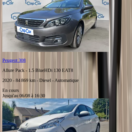
Peugeot 308
Allure Pack
-
1.5 BlueHDi 130 EAT8
2020
-
84 869 km
-
Diesel
-
Automatique
En cours
Jusqu'au 06/08 à 16:30