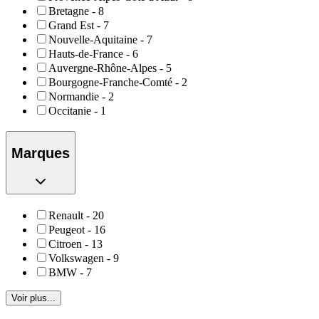
Bretagne
-
8
Grand Est
-
7
Nouvelle-Aquitaine
-
7
Hauts-de-France
-
6
Auvergne-Rhône-Alpes
-
5
Bourgogne-Franche-Comté
-
2
Normandie
-
2
Occitanie
-
1
Marques
Renault
-
20
Peugeot
-
16
Citroen
-
13
Volkswagen
-
9
BMW
-
7
Voir plus...