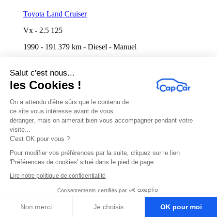
Toyota Land Cruiser
Vx
-
2.5 125
1990
-
191 379 km
-
Diesel
-
Manuel
En cours
Jusqu'au 07/08 à 16:30
Salut c'est nous...
les Cookies !
On a attendu d'être sûrs que le contenu de
ce site vous intéresse avant de vous
déranger, mais on aimerait bien vous accompagner pendant votre
visite...
C'est OK pour vous ?
Pour modifier vos préférences par la suite, cliquez sur le lien
'Préférences de cookies' situé dans le pied de page.
Lire notre politique de confidentialité
Renault Clio
Consentements certifiés par
Expression
-
1.2 i 16V 75 cv
Non merci
Je choisis
OK pour moi