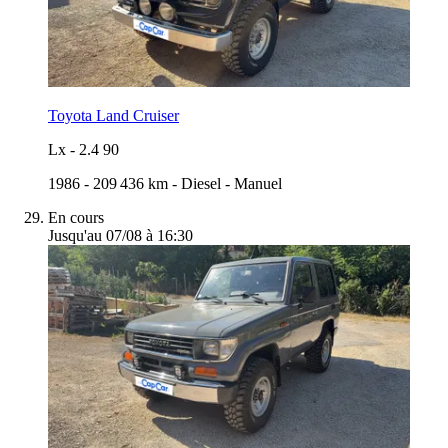
Toyota Land Cruiser
Lx
-
2.4 90
1986
-
209 436 km
-
Diesel
-
Manuel
En cours
Jusqu'au 07/08 à 16:30