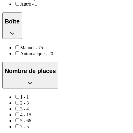
Autre
-
1
Boîte
Manuel
-
75
Automatique
-
20
Nombre de places
1
-
1
2
-
3
3
-
4
4
-
15
5
-
66
7
-
5