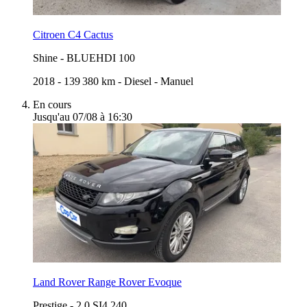
Citroen C4 Cactus
Shine
-
BLUEHDI 100
2018
-
139 380 km
-
Diesel
-
Manuel
En cours
Jusqu'au 07/08 à 16:30
Land Rover Range Rover Evoque
Prestige
-
2.0 SI4 240