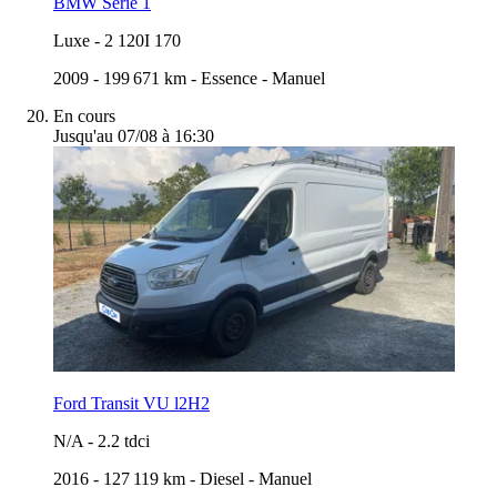
BMW Serie 1
Luxe
-
2 120I 170
2009
-
199 671 km
-
Essence
-
Manuel
En cours
Jusqu'au 07/08 à 16:30
Ford Transit VU l2H2
N/A
-
2.2 tdci
2016
-
127 119 km
-
Diesel
-
Manuel