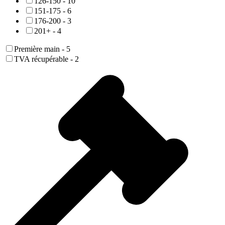
126-150
-
10
151-175
-
6
176-200
-
3
201+
-
4
Première main
-
5
TVA récupérable
-
2