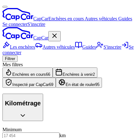
CapCar
Enchères en cours
Autres véhicules
Guides
Se connecter
S'inscrire
CapCar
Les enchères
Autres véhicules
Guides
S'inscrire
Se
connecter
Filtrer
Mes filtres
Enchères en cours
66
Enchères à venir
2
Inspecté par CapCar
69
En état de rouler
95
Kilométrage
Minimum
km