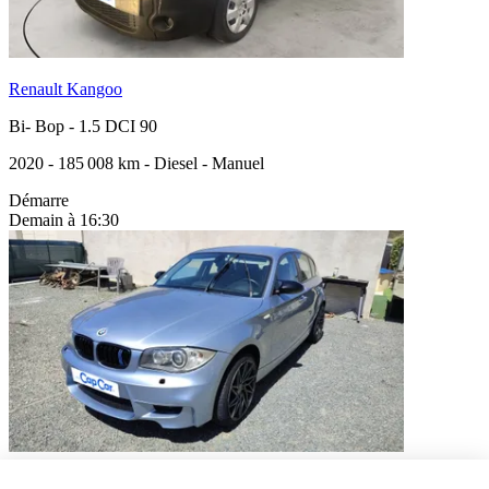
Renault Kangoo
Bi- Bop
-
1.5 DCI 90
2020
-
185 008 km
-
Diesel
-
Manuel
Démarre
Demain à 16:30
BMW Serie 1