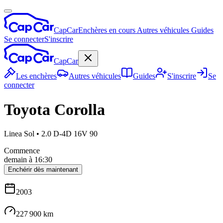
CapCar
Enchères en cours
Autres véhicules
Guides
Se connecter
S'inscrire
CapCar
Les enchères
Autres véhicules
Guides
S'inscrire
Se
connecter
Toyota
Corolla
Linea Sol
•
2.0 D-4D 16V 90
Commence
demain à 16:30
Enchérir dès maintenant
2003
227 900 km