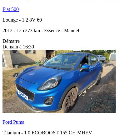
Fiat 500
Lounge
-
1.2 8V 69
2012
-
125 273 km
-
Essence
-
Manuel
Démarre
Demain à 16:30
Ford Puma
Titanium
-
1.0 ECOBOOST 155 CH MHEV