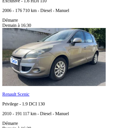
Exclusive
-
1.6 HDI 110
2006
-
176 710 km
-
Diesel
-
Manuel
Démarre
Demain à 16:30
Renault Scenic
Privilege
-
1.9 DCI 130
2010
-
191 117 km
-
Diesel
-
Manuel
Démarre