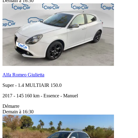
Demain à 16:30
Alfa Romeo Giulietta
Super
-
1.4 MULTIAIR 150.0
2017
-
145 160 km
-
Essence
-
Manuel
Démarre
Demain à 16:30