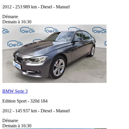
2012
-
253 989 km
-
Diesel
-
Manuel
Démarre
Demain à 16:30
BMW Serie 3
Edition Sport
-
320d 184
2012
-
145 937 km
-
Diesel
-
Manuel
Démarre
Demain à 16:30