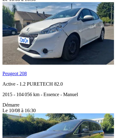
Peugeot 208
Active
-
1.2 PURETECH 82.0
2015
-
104 056 km
-
Essence
-
Manuel
Démarre
Le 10/08 à 16:30