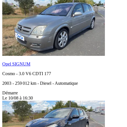
Opel SIGNUM
Cosmo
-
3.0 V6 CDTI 177
2003
-
259 012 km
-
Diesel
-
Automatique
Démarre
Le 10/08 à 16:30