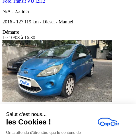
Ford Transit VU l2H2
N/A
-
2.2 tdci
2016
-
127 119 km
-
Diesel
-
Manuel
Démarre
Le 10/08 à 16:30
Ford KA
Salut c'est nous...
les Cookies !
First Edition
-
1.2 69
2009
-
78 126 km
-
Essence
-
Manuel
On a attendu d'être sûrs que le contenu de