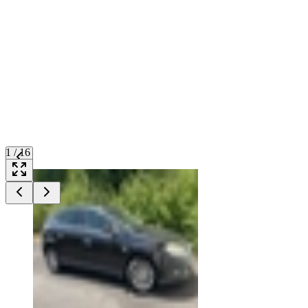
1
/
16