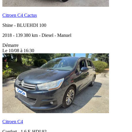
Citroen C4 Cactus
Shine
-
BLUEHDI 100
2018
-
139 380 km
-
Diesel
-
Manuel
Démarre
Le 10/08 à 16:30
Citroen C4
Confort
-
1.6 E-HDI 92