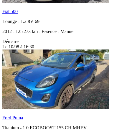
Fiat 500
Lounge
-
1.2 8V 69
2012
-
125 273 km
-
Essence
-
Manuel
Démarre
Le 10/08 à 16:30
Ford Puma
Titanium
-
1.0 ECOBOOST 155 CH MHEV