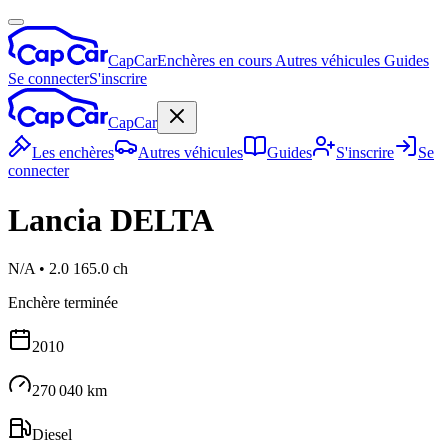
CapCar
Enchères en cours
Autres véhicules
Guides
Se connecter
S'inscrire
CapCar
Les enchères
Autres véhicules
Guides
S'inscrire
Se
connecter
Lancia
DELTA
N/A
•
2.0 165.0 ch
Enchère terminée
2010
270 040 km
Diesel