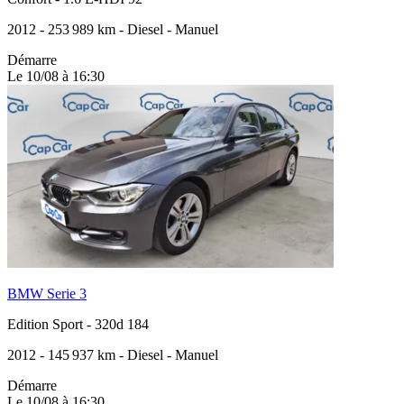
2012
-
253 989 km
-
Diesel
-
Manuel
Démarre
Le 10/08 à 16:30
BMW Serie 3
Edition Sport
-
320d 184
2012
-
145 937 km
-
Diesel
-
Manuel
Démarre
Le 10/08 à 16:30