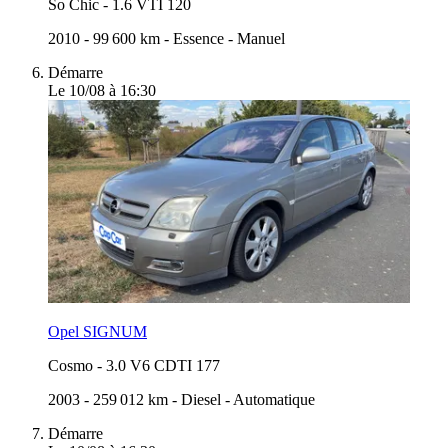
So Chic
-
1.6 VTI 120
2010
-
99 600 km
-
Essence
-
Manuel
Démarre
Le 10/08 à 16:30
Opel SIGNUM
Cosmo
-
3.0 V6 CDTI 177
2003
-
259 012 km
-
Diesel
-
Automatique
Démarre