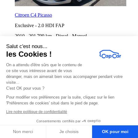
Citroen C4 Picasso
Exclusive
-
2.0 HDI FAP
2010
-
201 799 km
-
Diesel
-
Manuel
Salut c'est nous...
Démarre
Le 10/08 à 16:30
les Cookies !
On a attendu d'être sûrs que le contenu de
ce site vous intéresse avant de vous
déranger, mais on aimerait bien vous accompagner pendant votre
visite...
C'est OK pour vous ?
Pour modifier vos préférences par la suite, cliquez sur le lien
'Préférences de cookies' situé dans le pied de page.
Lire notre politique de confidentialité
Consentements certifiés par
Mercedes Classe CL
Non merci
Je choisis
OK pour moi
N/A
-
500