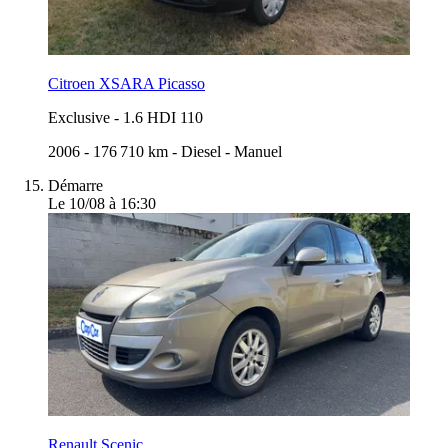
Citroen XSARA Picasso
Exclusive
-
1.6 HDI 110
2006
-
176 710 km
-
Diesel
-
Manuel
Démarre
Le 10/08 à 16:30
Renault Scenic