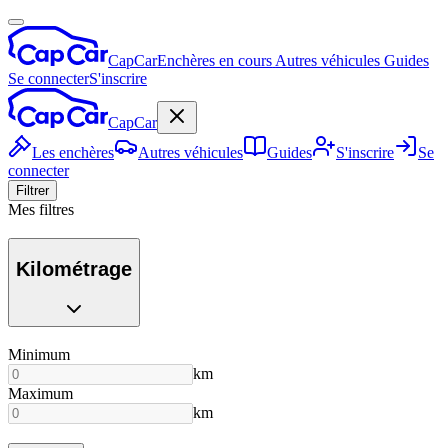
CapCar
Enchères en cours
Autres véhicules
Guides
Se connecter
S'inscrire
CapCar
Les enchères
Autres véhicules
Guides
S'inscrire
Se
connecter
Filtrer
Mes filtres
Kilométrage
Minimum
km
Maximum
km