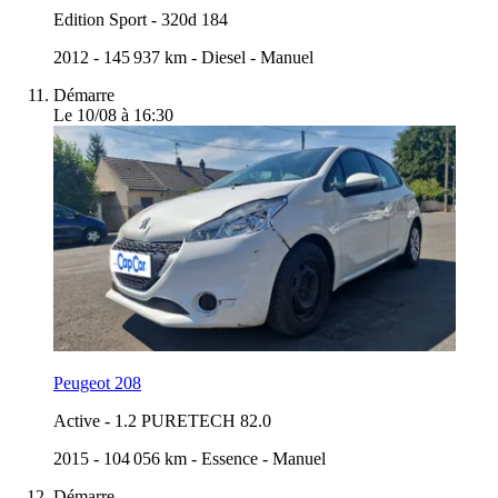
Edition Sport
-
320d 184
2012
-
145 937 km
-
Diesel
-
Manuel
Démarre
Le 10/08 à 16:30
Peugeot 208
Active
-
1.2 PURETECH 82.0
2015
-
104 056 km
-
Essence
-
Manuel
Démarre