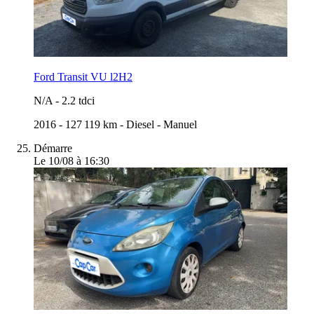
Ford Transit VU l2H2
N/A
-
2.2 tdci
2016
-
127 119 km
-
Diesel
-
Manuel
Démarre
Le 10/08 à 16:30