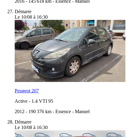
2016
-
145 618 km
-
Essence
-
Manuel
Démarre
Le 10/08 à 16:30
Peugeot 207
Active
-
1.4 VTI 95
2012
-
190 376 km
-
Essence
-
Manuel
Démarre
Le 10/08 à 16:30