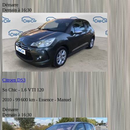
Démarre
Demain à 16:30
Citroen DS3
So Chic
-
1.6 VTI 120
2010
-
99 600 km
-
Essence
-
Manuel
Démarre
Demain à 16:30