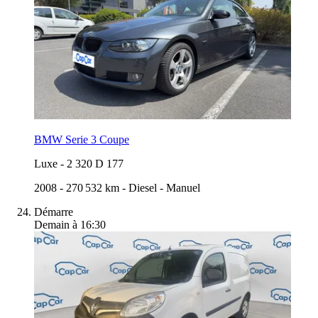
BMW Serie 3 Coupe
Luxe
-
2 320 D 177
2008
-
270 532 km
-
Diesel
-
Manuel
Démarre
Demain à 16:30