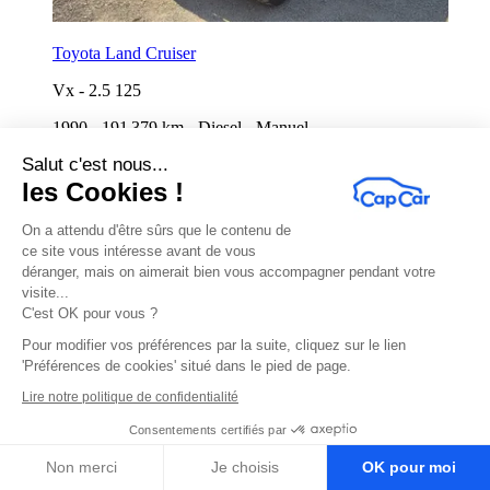
Toyota Land Cruiser
Vx
-
2.5 125
1990
-
191 379 km
-
Diesel
-
Manuel
Salut c'est nous...
Démarre
Demain à 16:30
les Cookies !
On a attendu d'être sûrs que le contenu de
ce site vous intéresse avant de vous
déranger, mais on aimerait bien vous accompagner pendant votre
visite...
C'est OK pour vous ?
Pour modifier vos préférences par la suite, cliquez sur le lien
'Préférences de cookies' situé dans le pied de page.
Lire notre politique de confidentialité
Consentements certifiés par
Volkswagen Golf
Non merci
Je choisis
OK pour moi
R
-
3.2 v6 250