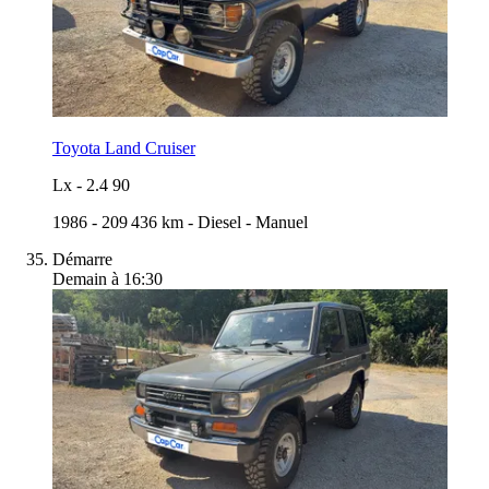
Toyota Land Cruiser
Lx
-
2.4 90
1986
-
209 436 km
-
Diesel
-
Manuel
Démarre
Demain à 16:30