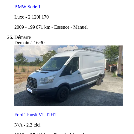
BMW Serie 1
Luxe
-
2 120I 170
2009
-
199 671 km
-
Essence
-
Manuel
Démarre
Demain à 16:30
Ford Transit VU l2H2
N/A
-
2.2 tdci