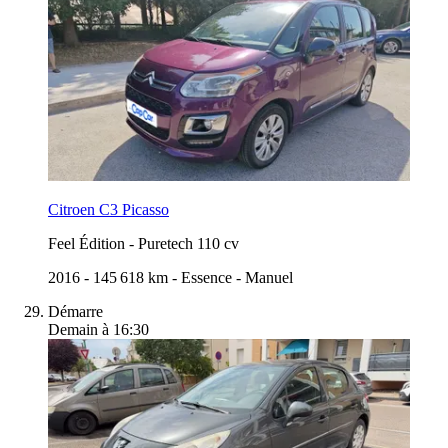
Citroen C3 Picasso
Feel Édition
-
Puretech 110 cv
2016
-
145 618 km
-
Essence
-
Manuel
Démarre
Demain à 16:30