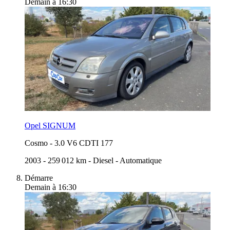
Demain à 16:30
Opel SIGNUM
Cosmo
-
3.0 V6 CDTI 177
2003
-
259 012 km
-
Diesel
-
Automatique
Démarre
Demain à 16:30