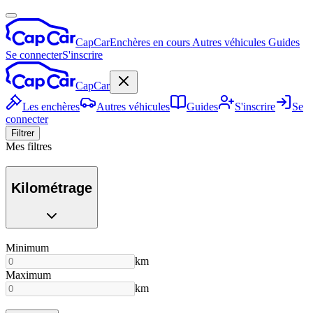
CapCar
Enchères en cours
Autres véhicules
Guides
Se connecter
S'inscrire
CapCar
Les enchères
Autres véhicules
Guides
S'inscrire
Se
connecter
Filtrer
Mes filtres
Kilométrage
Minimum
km
Maximum
km