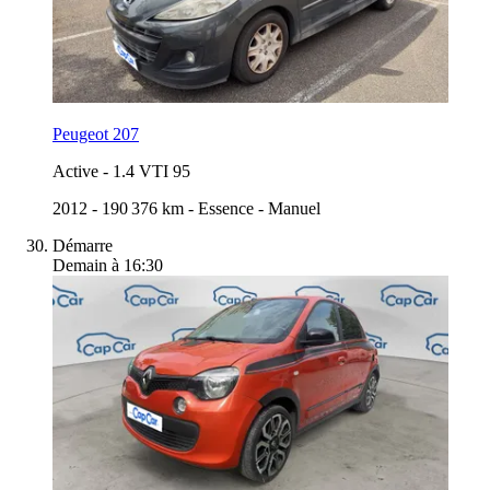
Peugeot 207
Active
-
1.4 VTI 95
2012
-
190 376 km
-
Essence
-
Manuel
Démarre
Demain à 16:30