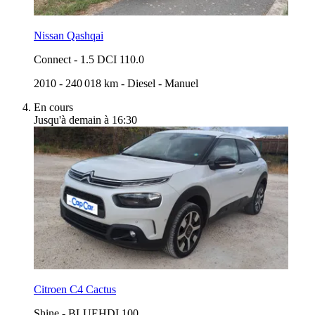
Nissan Qashqai
Connect
-
1.5 DCI 110.0
2010
-
240 018 km
-
Diesel
-
Manuel
En cours
Jusqu'à demain à 16:30
Citroen C4 Cactus
Shine
-
BLUEHDI 100