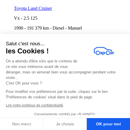
Toyota Land Cruiser
Vx
-
2.5 125
1990
-
191 379 km
-
Diesel
-
Manuel
En cours
Jusqu'à demain à 16:30
Salut c'est nous...
les Cookies !
On a attendu d'être sûrs que le contenu de
ce site vous intéresse avant de vous
déranger, mais on aimerait bien vous accompagner pendant votre
visite...
C'est OK pour vous ?
Pour modifier vos préférences par la suite, cliquez sur le lien
'Préférences de cookies' situé dans le pied de page.
Lire notre politique de confidentialité
Renault Clio
Consentements certifiés par
Expression
-
1.2 i 16V 75 cv
Non merci
Je choisis
OK pour moi