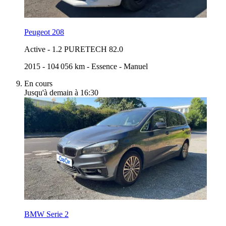
Peugeot 208
Active
-
1.2 PURETECH 82.0
2015
-
104 056 km
-
Essence
-
Manuel
En cours
Jusqu'à demain à 16:30
BMW Serie 2