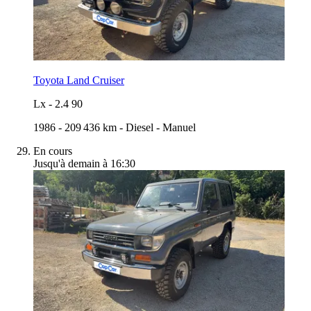
Toyota Land Cruiser
Lx
-
2.4 90
1986
-
209 436 km
-
Diesel
-
Manuel
En cours
Jusqu'à demain à 16:30