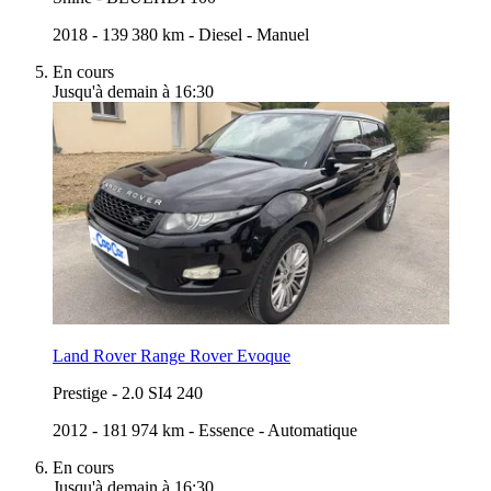
2018
-
139 380 km
-
Diesel
-
Manuel
En cours
Jusqu'à demain à 16:30
Land Rover Range Rover Evoque
Prestige
-
2.0 SI4 240
2012
-
181 974 km
-
Essence
-
Automatique
En cours
Jusqu'à demain à 16:30