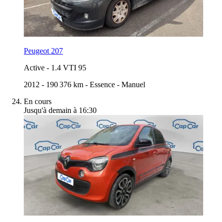
Peugeot 207
Active
-
1.4 VTI 95
2012
-
190 376 km
-
Essence
-
Manuel
En cours
Jusqu'à demain à 16:30