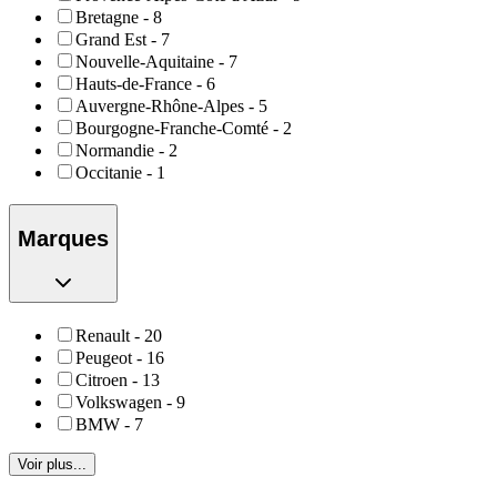
Bretagne
-
8
Grand Est
-
7
Nouvelle-Aquitaine
-
7
Hauts-de-France
-
6
Auvergne-Rhône-Alpes
-
5
Bourgogne-Franche-Comté
-
2
Normandie
-
2
Occitanie
-
1
Marques
Renault
-
20
Peugeot
-
16
Citroen
-
13
Volkswagen
-
9
BMW
-
7
Voir plus...