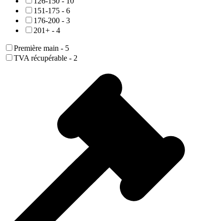
126-150
-
10
151-175
-
6
176-200
-
3
201+
-
4
Première main
-
5
TVA récupérable
-
2