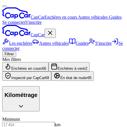
CapCar
Enchères en cours
Autres véhicules
Guides
Se connecter
S'inscrire
CapCar
Les enchères
Autres véhicules
Guides
S'inscrire
Se
connecter
Filtrer
Mes filtres
Enchères en cours
66
Enchères à venir
2
Inspecté par CapCar
69
En état de rouler
95
Kilométrage
Minimum
km