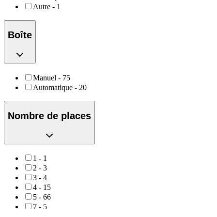
Autre
-
1
Boîte
Manuel
-
75
Automatique
-
20
Nombre de places
1
-
1
2
-
3
3
-
4
4
-
15
5
-
66
7
-
5