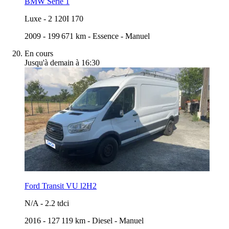
BMW Serie 1
Luxe
-
2 120I 170
2009
-
199 671 km
-
Essence
-
Manuel
En cours
Jusqu'à demain à 16:30
Ford Transit VU l2H2
N/A
-
2.2 tdci
2016
-
127 119 km
-
Diesel
-
Manuel