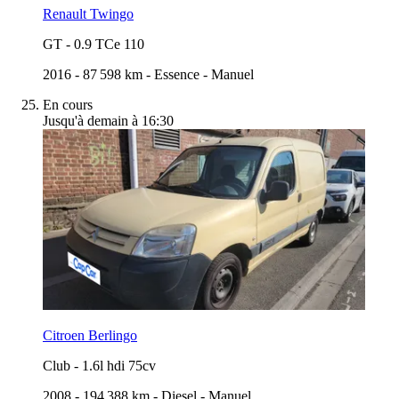
Renault Twingo
GT
-
0.9 TCe 110
2016
-
87 598 km
-
Essence
-
Manuel
En cours
Jusqu'à demain à 16:30
Citroen Berlingo
Club
-
1.6l hdi 75cv
2008
-
194 388 km
-
Diesel
-
Manuel